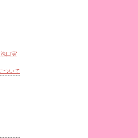
物洗口実
について