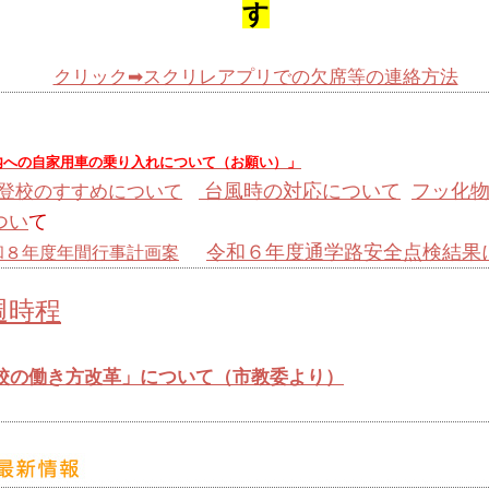
す
クリック➡スクリレアプリでの欠席等の連絡方法
内への自家用車の乗り入れについて（お願い）」
台風時の対応について
フッ化
登校のすすめについて
つい
て
令和６年度通学路安全点検結果
和８年度年間行事計画案
時程
校の働き方改革」について（市教委より）