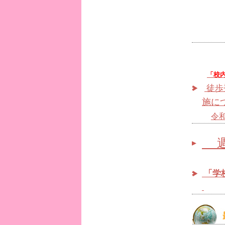
「校
徒歩
施に
令
週
「学