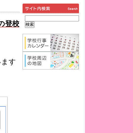
の登校
います